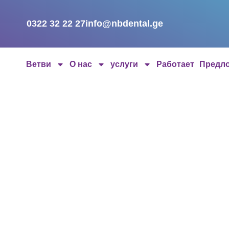
0322 32 22 27
info@nbdental.ge
Ветви
О нас
услуги
Работает
Предл
Травмы зубов