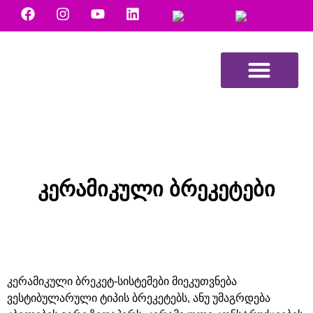
NB Dental მედია
კერამიკული ბრეკეტები
კერამიკული ბრეკეტ-სისტემები მიეკუთვნება
ვესტიბულარული ტიპის ბრეკეტებს, ანუ უმაგრდება