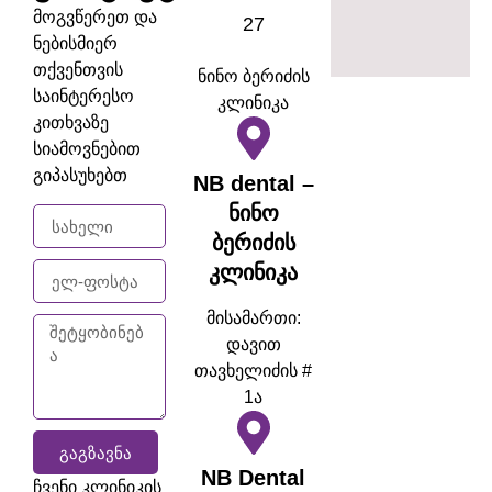
მოგვწერეთ და
27
ნებისმიერ
თქვენთვის
ნინო ბერიძის
საინტერესო
კლინიკა
კითხვაზე
სიამოვნებით
გიპასუხებთ
NB dental –
ნინო
ბერიძის
კლინიკა
მისამართი:
დავით
თავხელიძის #
1ა
ᲒᲐᲒᲖᲐᲕᲜᲐ
NB Dental
ჩვენი კლინიკის