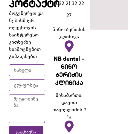
კონტაქტი
(032 2) 32 22
მოგვწერეთ და
27
ნებისმიერ
თქვენთვის
ნინო ბერიძის
საინტერესო
კლინიკა
კითხვაზე
სიამოვნებით
გიპასუხებთ
NB dental –
ნინო
ბერიძის
კლინიკა
მისამართი:
დავით
თავხელიძის #
1ა
ᲒᲐᲒᲖᲐᲕᲜᲐ