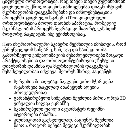
ციფრული ორთოდონტია, რაც თავის თავში გულისხმობს
ციფრული ტექნოლოგიების გამოყენებას დიაგნოსტიკის,
მკურნალობის დაგეგმარებისა და იმპლემენტაციის
პროცესში. ციფრული სკანერი iTero კი ციფრული
ორთოდონტიის ბოლო თაობის აპარატია, რომელიც
მკურნალობის პროცესს ბევრად კომფორტულს ხდის
როგორც პაციენტის, ისე ექიმისთვისაც.
iTero ინტრაორალური სკანერი შექმნილია იმისთვის, რომ
უზრუნველყოს სიჩქარე, სიზუსტე და საიმედოობა.
გამორჩეული ვიზუალიზაციის შესაძლებლობები ზოგადი
პრაქტიკოსებისა და ორთოდონტებისთვის უზუსტესი
დიაგნოზის დასმისა და მკურნალობის დაგეგმვის
შესაძლებლობას იძლევა. მეორეს მხრივ, პაციენტს:
სერვისის მისაღებად ნაკლები დრო სჭირდება
(სკანირება ნაცვლად ანაბეჭდის აღების
პროცედურისა)
გარანტირებული სიზუსტით შეუძლია პირის ღრუს 3D
ვიზუალის ხილვა ეკრანზე
სკანირებული ფაილი ავტომატურ რეჟიმში
იტვირთება ბაზაში…
კლინიკიდან გაუსვლელად, პაციენტს შეუძლია
ნახოს, როგორ იქნება შედეგი მკურნალობის