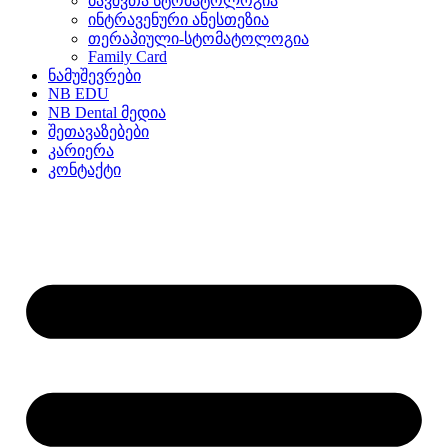
ბავშვთა სტომატოლოგია
ინტრავენური ანესთეზია
თერაპიული-სტომატოლოგია
Family Card
ნამუშევრები
NB EDU
NB Dental მედია
შეთავაზებები
კარიერა
კონტაქტი