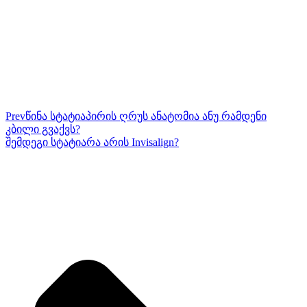
Prev
წინა სტატია
პირის ღრუს ანატომია ანუ რამდენი
კბილი გვაქვს?
შემდეგი სტატია
რა არის Invisalign?