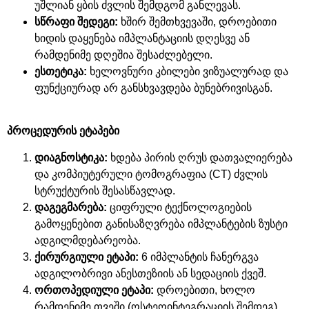
უშლიან
ყბის
ძვლის
შემდგომ
განლევას
.
სწრაფი
შედეგი
:
ხშირ
შემთხვევაში
,
დროებითი
ხიდის
დაყენება
იმპლანტაციის
დღესვე
ან
რამდენიმე
დღეშია
შესაძლებელი
.
ესთეტიკა
:
ხელოვნური
კბილები
ვიზუალურად
და
ფუნქციურად
არ
განსხვავდება
ბუნებრივისგან
.
პროცედურის
ეტაპები
დიაგნოსტიკა
:
ხდება
პირის
ღრუს
დათვალიერება
და
კომპიუტერული
ტომოგრაფია
(CT)
ძვლის
სტრუქტურის
შესასწავლად
.
დაგეგმარება
:
ციფრული
ტექნოლოგიების
გამოყენებით
განისაზღვრება
იმპლანტების
ზუსტი
ადგილმდებარეობა
.
ქირურგიული
ეტაპი
:
6
იმპლანტის
ჩანერგვა
ადგილობრივი
ანესთეზიის
ან
სედაციის
ქვეშ
.
ორთოპედიული
ეტაპი
:
დროებითი
,
ხოლო
რამდენიმე
თვეში
(
ოსტეოინტეგრაციის
შემდეგ
)