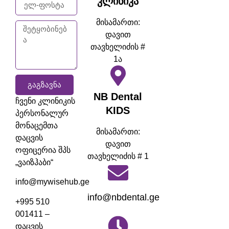
კლინიკა
მისამართი:
დავით
თავხელიძის #
1ა
ᲒᲐᲒᲖᲐᲕᲜᲐ
NB Dental
ჩვენი კლინიკის
KIDS
პერსონალურ
მონაცემთა
მისამართი:
დაცვის
დავით
ოფიცერია შპს
თავხელიძის # 1
„ვაიზჰაბი“
info@mywisehub.ge
info@nbdental.ge
+995 510
001411 –
დაცვის