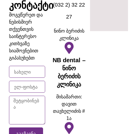
კონტაქტი
(032 2) 32 22
მოგვწერეთ და
27
ნებისმიერ
თქვენთვის
ნინო ბერიძის
საინტერესო
კლინიკა
კითხვაზე
სიამოვნებით
გიპასუხებთ
NB dental –
ნინო
ბერიძის
კლინიკა
მისამართი:
დავით
თავხელიძის #
1ა
ᲒᲐᲒᲖᲐᲕᲜᲐ