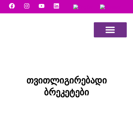
NB Dental მედია
თვითლიგირებადი
ბრეკეტები